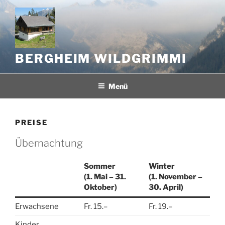
Zum
Inhalt
springen
BERGHEIM WILDGRIMMI
Menü
PREISE
Übernachtung
Sommer
Winter
(1. Mai – 31.
(1. November –
Oktober)
30. April)
Erwachsene
Fr. 15.–
Fr. 19.–
Kinder