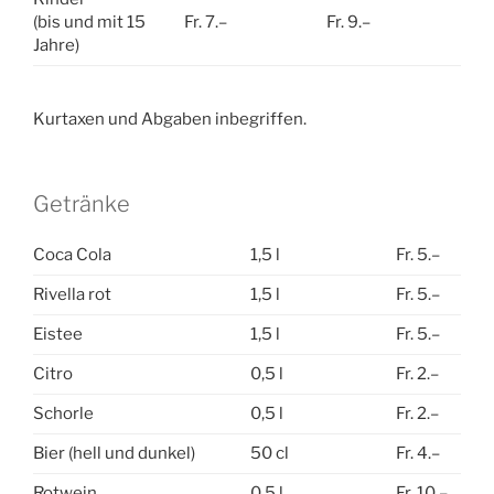
(bis und mit 15
Fr. 7.–
Fr. 9.–
Jahre)
Kurtaxen und Abgaben inbegriffen.
Getränke
Coca Cola
1,5 l
Fr. 5.–
Rivella rot
1,5 l
Fr. 5.–
Eistee
1,5 l
Fr. 5.–
Citro
0,5 l
Fr. 2.–
Schorle
0,5 l
Fr. 2.–
Bier (hell und dunkel)
50 cl
Fr. 4.–
Rotwein
0,5 l
Fr. 10.–